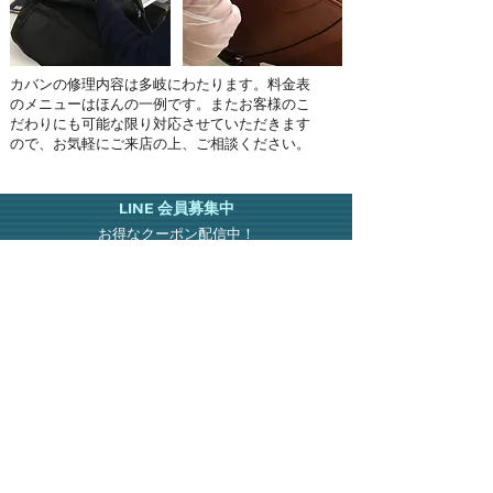
​カバンの修理内容は多岐にわたります。料金表
のメニューはほんの一例です。またお客様のこ
だわりにも可能な限り対応させていただきます
ので、お気軽にご来店の上、ご相談ください。
LINE 会員募集中
お得なクーポン配信中！
友達追加で上記QRコードを
読み込んでください。
Address
◇
あびこ店
〒558-0013
大阪市住吉区我孫子東2-3-8
◇
針中野店